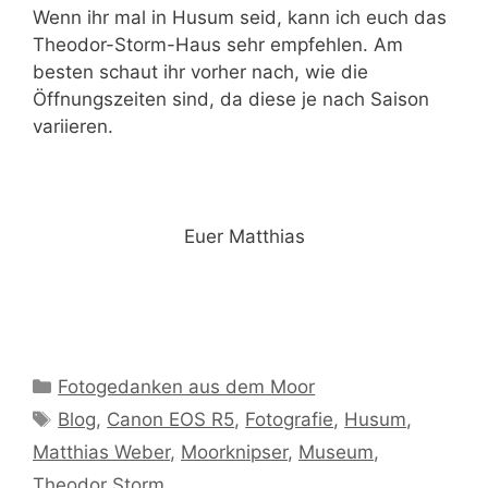
Wenn ihr mal in Husum seid, kann ich euch das
Theodor-Storm-Haus sehr empfehlen. Am
besten schaut ihr vorher nach, wie die
Öffnungszeiten sind, da diese je nach Saison
variieren.
Euer Matthias
Kategorien
Fotogedanken aus dem Moor
Schlagwörter
Blog
,
Canon EOS R5
,
Fotografie
,
Husum
,
Matthias Weber
,
Moorknipser
,
Museum
,
Theodor Storm