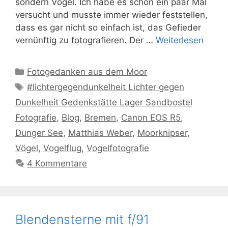
sondern Vögel. Ich habe es schon ein paar Mal
versucht und musste immer wieder feststellen,
dass es gar nicht so einfach ist, das Gefieder
vernünftig zu fotografieren. Der …
Weiterlesen
Kategorien
Fotogedanken aus dem Moor
Schlagwörter
#lichtergegendunkelheit Lichter gegen
Dunkelheit Gedenkstätte Lager Sandbostel
Fotografie
,
Blog
,
Bremen
,
Canon EOS R5
,
Dunger See
,
Matthias Weber
,
Moorknipser
,
Vögel
,
Vogelflug
,
Vogelfotografie
4 Kommentare
Blendensterne mit f/91