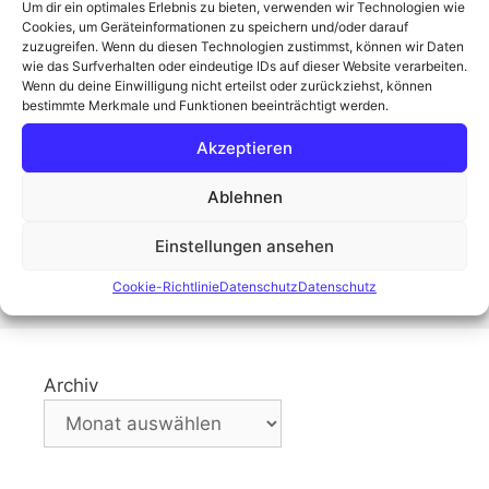
davonfliegen? Ein Objektiv mit 500 mm
Um dir ein optimales Erlebnis zu bieten, verwenden wir Technologien wie
Cookies, um Geräteinformationen zu speichern und/oder darauf
Brennweite ist schon ganz ordentlich, …
zuzugreifen. Wenn du diesen Technologien zustimmst, können wir Daten
Weiterlesen
wie das Surfverhalten oder eindeutige IDs auf dieser Website verarbeiten.
Wenn du deine Einwilligung nicht erteilst oder zurückziehst, können
bestimmte Merkmale und Funktionen beeinträchtigt werden.
Kategorien
Fotogedanken aus dem Moor
Akzeptieren
Schlagwörter
Blog
,
Canon
,
Extender
,
Fotografie
,
Konverter
,
Matthias Weber
,
Moorknipser
,
RF
,
Ablehnen
Vogelfotografie
Einstellungen ansehen
Kommentar hinterlassen
Cookie-Richtlinie
Datenschutz
Datenschutz
Archiv