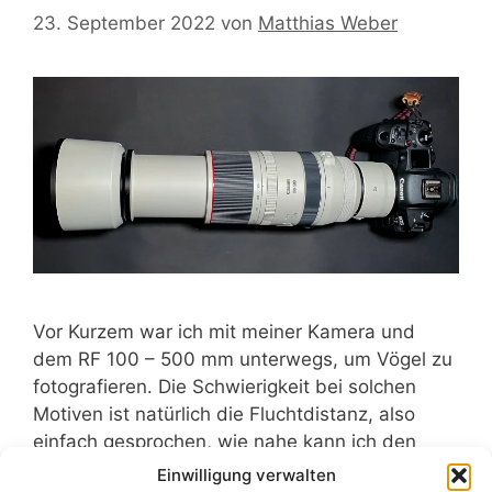
23. September 2022
von
Matthias Weber
Vor Kurzem war ich mit meiner Kamera und
dem RF 100 – 500 mm unterwegs, um Vögel zu
fotografieren. Die Schwierigkeit bei solchen
Motiven ist natürlich die Fluchtdistanz, also
einfach gesprochen, wie nahe kann ich den
Tieren kommen, ohne dass ich sie störe und sie
Einwilligung verwalten