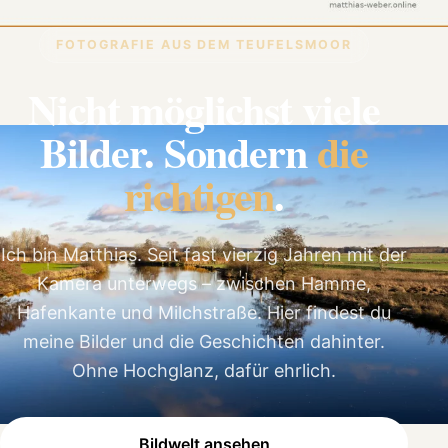
FOTOGRAFIE AUS DEM TEUFELSMOOR
Nicht möglichst viele
Bilder. Sondern
die
richtigen
.
Ich bin Matthias. Seit fast vierzig Jahren mit der
Kamera unterwegs – zwischen Hamme,
Hafenkante und Milchstraße. Hier findest du
meine Bilder und die Geschichten dahinter.
Ohne Hochglanz, dafür ehrlich.
Bildwelt ansehen