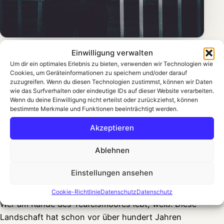
Einwilligung verwalten
ÜBER MICH
Um dir ein optimales Erlebnis zu bieten, verwenden wir Technologien wie
Cookies, um Geräteinformationen zu speichern und/oder darauf
Moin, ich bin Matthias
zuzugreifen. Wenn du diesen Technologien zustimmst, können wir Daten
wie das Surfverhalten oder eindeutige IDs auf dieser Website verarbeiten.
Wenn du deine Einwilligung nicht erteilst oder zurückziehst, können
56 Jahre alt, zu Hause in Osterholz-Scharmbeck –
bestimmte Merkmale und Funktionen beeinträchtigt werden.
irgendwo zwischen Bremen, Worpswede und der
Akzeptieren
Hamme. Angefangen habe ich analog, mit selbst
entwickelten Schwarz-Weiß-Abzügen aus der
Ablehnen
Dunkelkammer im Keller meiner Eltern und einer
ordentlichen Menge vollgeknipster Diafilme. Seit
Einstellungen ansehen
2012 fotografiere ich digital.
Cookie-Richtlinie
Datenschutz
Datenschutz
Wer am Rande des Teufelsmoores lebt, weiß: Diese
Landschaft hat schon vor über hundert Jahren