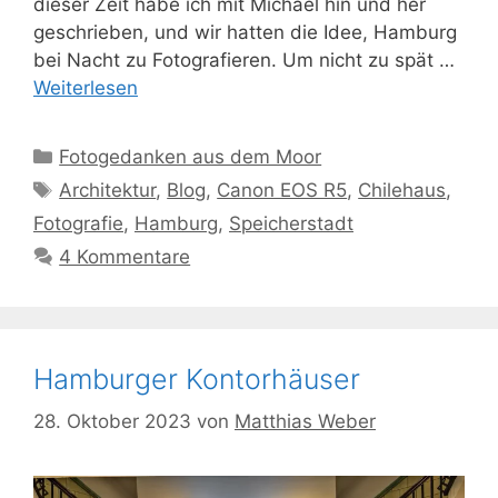
dieser Zeit habe ich mit Michael hin und her
geschrieben, und wir hatten die Idee, Hamburg
bei Nacht zu Fotografieren. Um nicht zu spät …
Weiterlesen
Kategorien
Fotogedanken aus dem Moor
Schlagwörter
Architektur
,
Blog
,
Canon EOS R5
,
Chilehaus
,
Fotografie
,
Hamburg
,
Speicherstadt
4 Kommentare
Hamburger Kontorhäuser
28. Oktober 2023
von
Matthias Weber