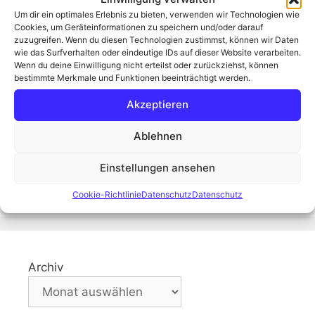
Monaten gefreut, da wir den eigentlichen
Um dir ein optimales Erlebnis zu bieten, verwenden wir Technologien wie
Termin Anfang des Jahres leider verschieben
Cookies, um Geräteinformationen zu speichern und/oder darauf
mussten. Am Samstag um 5:00 Uhr klingelte
zuzugreifen. Wenn du diesen Technologien zustimmst, können wir Daten
wie das Surfverhalten oder eindeutige IDs auf dieser Website verarbeiten.
der Wecker, …
Weiterlesen
Wenn du deine Einwilligung nicht erteilst oder zurückziehst, können
bestimmte Merkmale und Funktionen beeinträchtigt werden.
Kategorien
Fotogedanken aus dem Moor
Akzeptieren
Schlagwörter
Architektur
,
Blog
,
Canon EOS R5
,
Chilehaus
,
Ablehnen
Fotografie
,
Hamburg
,
Kontorhaus
,
Matthias
Weber
,
Moorknipser
,
Sprinkenhof
Einstellungen ansehen
6 Kommentare
Cookie-Richtlinie
Datenschutz
Datenschutz
Archiv