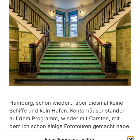
Hamburg, schon wieder… aber diesmal keine
Schiffe und kein Hafen. Kontorhäuser standen
auf dem Programm, wieder mit Carsten, mit
dem ich schon einige Fototouren gemacht habe.
Auf diese Tour hatte ich mich schon seit
Einwilligung verwalten