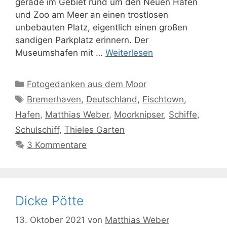
gerade im Gebiet rund um den Neuen Hafen
und Zoo am Meer an einen trostlosen
unbebauten Platz, eigentlich einen großen
sandigen Parkplatz erinnern. Der
Museumshafen mit …
Weiterlesen
Kategorien
Fotogedanken aus dem Moor
Schlagwörter
Bremerhaven
,
Deutschland
,
Fischtown
,
Hafen
,
Matthias Weber
,
Moorknipser
,
Schiffe
,
Schulschiff
,
Thieles Garten
3 Kommentare
Dicke Pötte
13. Oktober 2021
von
Matthias Weber