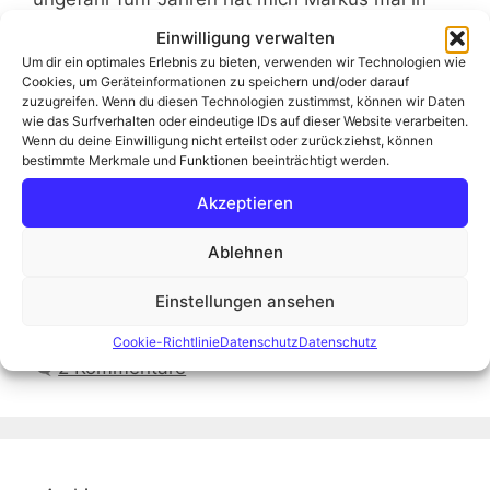
den Hafen von Bremerhaven mitgenommen und
Einwilligung verwalten
ich durfte mir die ganzen Containerschiffe und
Um dir ein optimales Erlebnis zu bieten, verwenden wir Technologien wie
Hafenkräne aus nächster Nähe ansehen.
Cookies, um Geräteinformationen zu speichern und/oder darauf
zuzugreifen. Wenn du diesen Technologien zustimmst, können wir Daten
Natürlich alles gespickt mit Markus´ …
wie das Surfverhalten oder eindeutige IDs auf dieser Website verarbeiten.
Weiterlesen
Wenn du deine Einwilligung nicht erteilst oder zurückziehst, können
bestimmte Merkmale und Funktionen beeinträchtigt werden.
Kategorien
Akzeptieren
Fotogedanken aus dem Moor
Schlagwörter
Burchardkai
,
Container
,
Eurogate
,
Hafen
,
Ablehnen
Hamburg
,
HHLA
,
maritim
,
Matthias Weber
,
Einstellungen ansehen
Moorknipser
,
Schiffe
,
Schifffahrt
,
Seefahrt
,
Waltershofer Damm
Cookie-Richtlinie
Datenschutz
Datenschutz
2 Kommentare