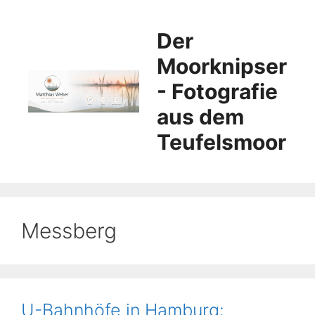
Zum
Inhalt
Der
springen
Moorknipser
- Fotografie
aus dem
Teufelsmoor
Messberg
U-Bahnhöfe in Hamburg: