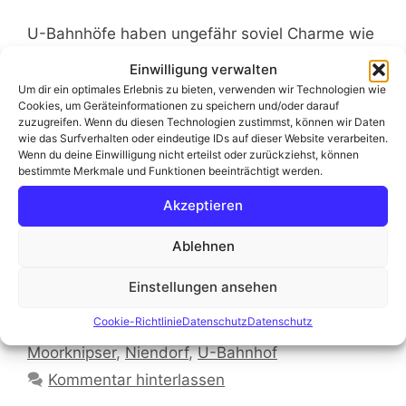
U-Bahnhöfe haben ungefähr soviel Charme wie
eine alte ausgelatschte Adilette … doch weit
Einwilligung verwalten
gefehlt. Es gibt richtig schicke U-Bahnstationen,
Um dir ein optimales Erlebnis zu bieten, verwenden wir Technologien wie
die das Fotografenherz höher schlagen lassen.
Cookies, um Geräteinformationen zu speichern und/oder darauf
zuzugreifen. Wenn du diesen Technologien zustimmst, können wir Daten
In Hamburg gibt es einige dieser Stationen und
wie das Surfverhalten oder eindeutige IDs auf dieser Website verarbeiten.
so habe ich mich vor Kurzem mit Sandra und
Wenn du deine Einwilligung nicht erteilst oder zurückziehst, können
Manuel verabredet, um die Stationen Niendorf-
bestimmte Merkmale und Funktionen beeinträchtigt werden.
Nord, Messberg und Elbbrücken zu
Akzeptieren
fotografieren. Im Vorfeld …
Weiterlesen
Ablehnen
Kategorien
Fotogedanken aus dem Moor
Einstellungen ansehen
Schlagwörter
Blog
,
Canon EOS R5
,
Elbbrücken
,
Fotografie
,
Cookie-Richtlinie
Datenschutz
Datenschutz
Hamburg
,
Matthias Weber
,
Messberg
,
Moorknipser
,
Niendorf
,
U-Bahnhof
Kommentar hinterlassen