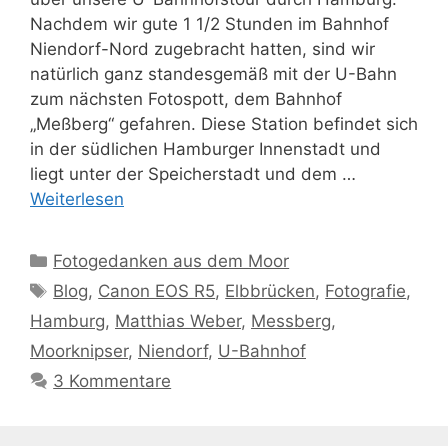
Nachdem wir gute 1 1/2 Stunden im Bahnhof
Niendorf-Nord zugebracht hatten, sind wir
natürlich ganz standesgemäß mit der U-Bahn
zum nächsten Fotospott, dem Bahnhof
„Meßberg“ gefahren. Diese Station befindet sich
in der südlichen Hamburger Innenstadt und
liegt unter der Speicherstadt und dem …
Weiterlesen
Kategorien
Fotogedanken aus dem Moor
Schlagwörter
Blog
,
Canon EOS R5
,
Elbbrücken
,
Fotografie
,
Hamburg
,
Matthias Weber
,
Messberg
,
Moorknipser
,
Niendorf
,
U-Bahnhof
3 Kommentare