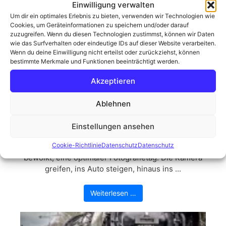
Einwilligung verwalten
Um dir ein optimales Erlebnis zu bieten, verwenden wir Technologien wie
Cookies, um Geräteinformationen zu speichern und/oder darauf
zuzugreifen. Wenn du diesen Technologien zustimmst, können wir Daten
wie das Surfverhalten oder eindeutige IDs auf dieser Website verarbeiten.
Wenn du deine Einwilligung nicht erteilst oder zurückziehst, können
bestimmte Merkmale und Funktionen beeinträchtigt werden.
Akzeptieren
Ablehnen
Der Moorknipser in seinem
Einstellungen ansehen
natürlichen Habitat
Cookie-Richtlinie
Datenschutz
Datenschutz
Die Sonne schien, der Himmel war nur leicht
bewölkt, eine optimaler Fotografietag. Die Kamera
greifen, ins Auto steigen, hinaus ins ...
Weiterlesen …