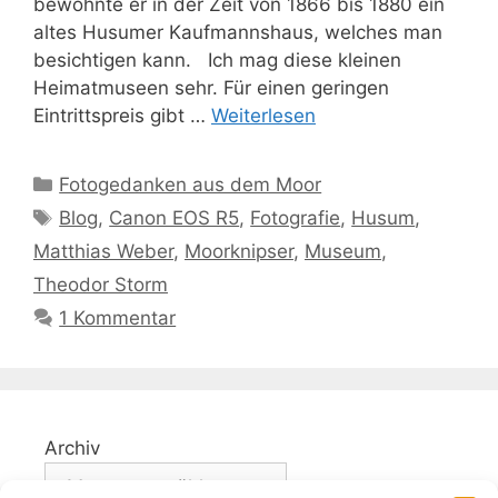
bewohnte er in der Zeit von 1866 bis 1880 ein
altes Husumer Kaufmannshaus, welches man
besichtigen kann. Ich mag diese kleinen
Heimatmuseen sehr. Für einen geringen
Eintrittspreis gibt …
Weiterlesen
Kategorien
Fotogedanken aus dem Moor
Schlagwörter
Blog
,
Canon EOS R5
,
Fotografie
,
Husum
,
Matthias Weber
,
Moorknipser
,
Museum
,
Theodor Storm
1 Kommentar
Archiv