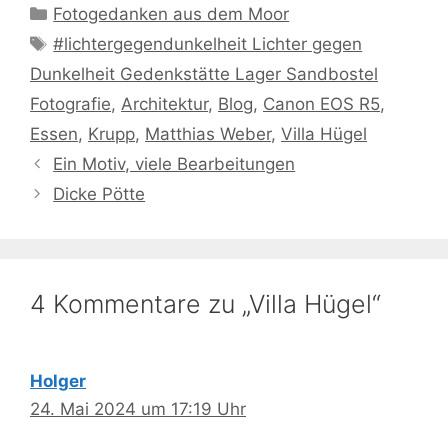
Kategorien
Fotogedanken aus dem Moor
Schlagwörter
#lichtergegendunkelheit Lichter gegen
Dunkelheit Gedenkstätte Lager Sandbostel
Fotografie
,
Architektur
,
Blog
,
Canon EOS R5
,
Essen
,
Krupp
,
Matthias Weber
,
Villa Hügel
Ein Motiv, viele Bearbeitungen
Dicke Pötte
4 Kommentare zu „Villa Hügel“
Holger
24. Mai 2024 um 17:19 Uhr