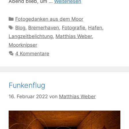
Abend blieb, um …
Weiterlesen
Kategorien
Fotogedanken aus dem Moor
Schlagwörter
Blog
,
Bremerhaven
,
Fotografie
,
Hafen
,
Langzeitbelichtung
,
Matthias Weber
,
Moorknipser
4 Kommentare
Funkenflug
16. Februar 2022
von
Matthias Weber