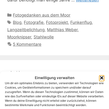
Kategorien
Fotogedanken aus dem Moor
Schlagwörter
Blog
,
Fotografie
,
Fotoprojekt
,
Funkenflug
,
Langzeitbelichtung
,
Matthias Weber
,
Moorknipser
,
Stahlwolle
5 Kommentare
Archiv
Einwilligung verwalten
Um dir ein optimales Erlebnis zu bieten, verwenden wir Technologien wie
Cookies, um Geräteinformationen zu speichern und/oder darauf
zuzugreifen. Wenn du diesen Technologien zustimmst, können wir Daten
wie das Surfverhalten oder eindeutige IDs auf dieser Website verarbeiten.
Wenn du deine Einwilligung nicht erteilst oder zurückziehst, können
bestimmte Merkmale und Funktionen beeinträchtigt werden.