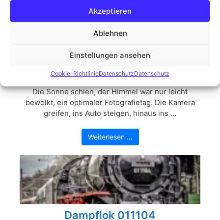
Akzeptieren
Ablehnen
Einstellungen ansehen
Der Moorknipser in seinem
natürlichen Habitat
Cookie-Richtlinie
Datenschutz
Datenschutz
Die Sonne schien, der Himmel war nur leicht
bewölkt, ein optimaler Fotografietag. Die Kamera
greifen, ins Auto steigen, hinaus ins ...
Weiterlesen …
Dampflok 011104