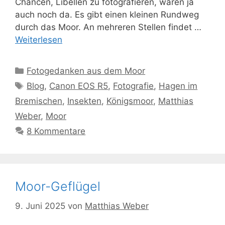
Chancen, Libellen zu fotografieren, waren ja
auch noch da. Es gibt einen kleinen Rundweg
durch das Moor. An mehreren Stellen findet …
Weiterlesen
Kategorien
Fotogedanken aus dem Moor
Schlagwörter
Blog
,
Canon EOS R5
,
Fotografie
,
Hagen im
Bremischen
,
Insekten
,
Königsmoor
,
Matthias
Weber
,
Moor
8 Kommentare
Moor-Geflügel
9. Juni 2025
von
Matthias Weber