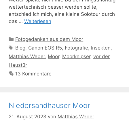
wettertechnisch besser werden sollte,
entschied ich mich, eine kleine Solotour durch
das …
Weiterlesen
Kategorien
Fotogedanken aus dem Moor
Schlagwörter
Blog
,
Canon EOS R5
,
Fotografie
,
Insekten
,
Matthias Weber
,
Moor
,
Moorknipser
,
vor der
Haustür
13 Kommentare
Niedersandhauser Moor
21. August 2023
von
Matthias Weber