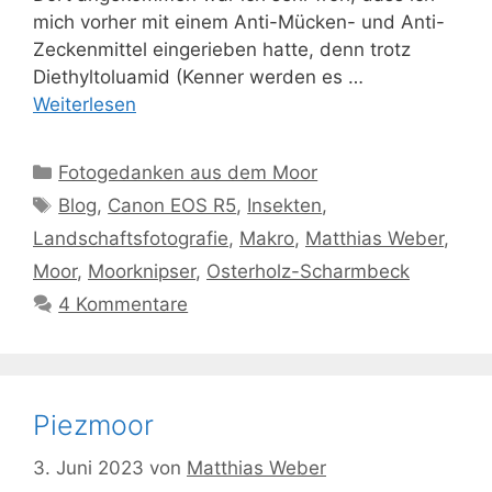
mich vorher mit einem Anti-Mücken- und Anti-
Zeckenmittel eingerieben hatte, denn trotz
Diethyltoluamid (Kenner werden es …
Weiterlesen
Kategorien
Fotogedanken aus dem Moor
Schlagwörter
Blog
,
Canon EOS R5
,
Insekten
,
Landschaftsfotografie
,
Makro
,
Matthias Weber
,
Moor
,
Moorknipser
,
Osterholz-Scharmbeck
4 Kommentare
Piezmoor
3. Juni 2023
von
Matthias Weber