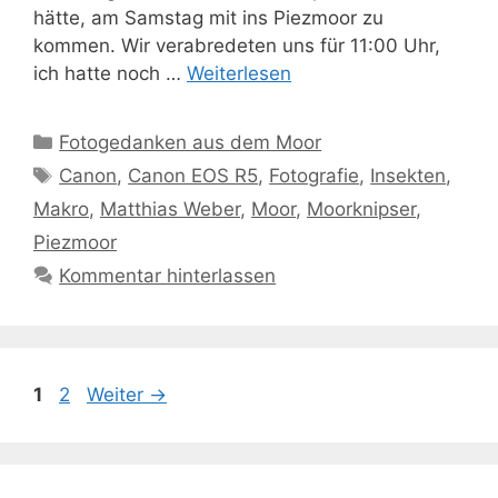
hätte, am Samstag mit ins Piezmoor zu
kommen. Wir verabredeten uns für 11:00 Uhr,
ich hatte noch …
Weiterlesen
Kategorien
Fotogedanken aus dem Moor
Schlagwörter
Canon
,
Canon EOS R5
,
Fotografie
,
Insekten
,
Makro
,
Matthias Weber
,
Moor
,
Moorknipser
,
Piezmoor
Kommentar hinterlassen
Seite
Seite
1
2
Weiter
→