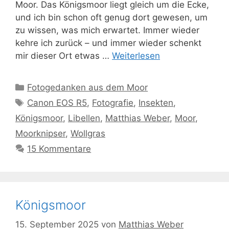
Moor. Das Königsmoor liegt gleich um die Ecke,
und ich bin schon oft genug dort gewesen, um
zu wissen, was mich erwartet. Immer wieder
kehre ich zurück – und immer wieder schenkt
mir dieser Ort etwas …
Weiterlesen
Kategorien
Fotogedanken aus dem Moor
Schlagwörter
Canon EOS R5
,
Fotografie
,
Insekten
,
Königsmoor
,
Libellen
,
Matthias Weber
,
Moor
,
Moorknipser
,
Wollgras
15 Kommentare
Königsmoor
15. September 2025
von
Matthias Weber