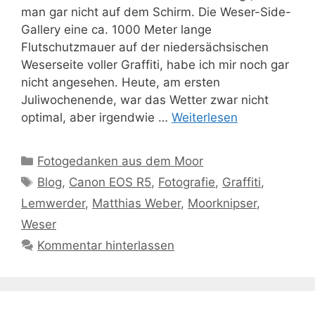
man gar nicht auf dem Schirm. Die Weser-Side-
Gallery eine ca. 1000 Meter lange
Flutschutzmauer auf der niedersächsischen
Weserseite voller Graffiti, habe ich mir noch gar
nicht angesehen. Heute, am ersten
Juliwochenende, war das Wetter zwar nicht
optimal, aber irgendwie …
Weiterlesen
Kategorien
Fotogedanken aus dem Moor
Schlagwörter
Blog
,
Canon EOS R5
,
Fotografie
,
Graffiti
,
Lemwerder
,
Matthias Weber
,
Moorknipser
,
Weser
Kommentar hinterlassen