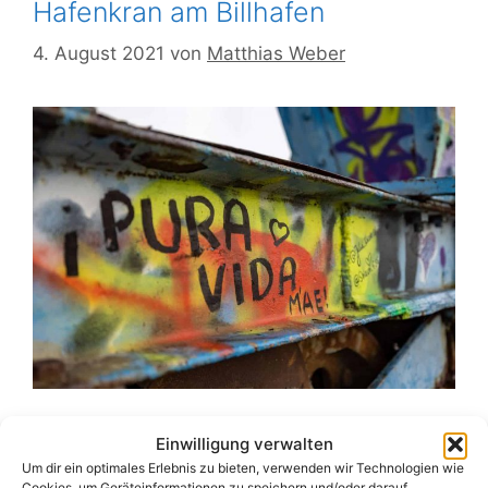
Hafenkran am Billhafen
4. August 2021
von
Matthias Weber
Einwilligung verwalten
Vielleicht kennen ihn einige von euch? Man
Um dir ein optimales Erlebnis zu bieten, verwenden wir Technologien wie
kann ihn sehen, wenn man über die Autobahn
Cookies, um Geräteinformationen zu speichern und/oder darauf