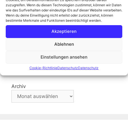
A1/A255 nach Hamburg fährt:
zuzugreifen. Wenn du diesen Technologien zustimmst, können wir Daten
wie das Surfverhalten oder eindeutige IDs auf dieser Website verarbeiten.
Wenn du deine Einwilligung nicht erteilst oder zurückziehst, können
Weiterlesen
bestimmte Merkmale und Funktionen beeinträchtigt werden.
Akzeptieren
Kategorien
Fotogedanken aus dem Moor
Schlagwörter
Graffiti
,
Hafen
,
Hamburg
,
Industrie
,
maritim
Ablehnen
Kommentar hinterlassen
Einstellungen ansehen
Cookie-Richtlinie
Datenschutz
Datenschutz
Archiv