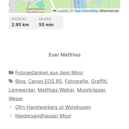
Leaflet
|
©
OpenStreetMap
-Mitwirkende
DISTANZ
DAUER
2.95 km
55 min
Euer Matthias
Kategorien
Fotogedanken aus dem Moor
Schlagwörter
Blog
,
Canon EOS R5
,
Fotografie
,
Graffiti
,
Lemwerder
,
Matthias Weber
,
Moorknipser
,
Weser
Oll’n Handwarkers ut Worphusen
Niedersandhauser Moor