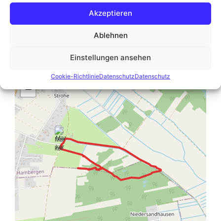
Akzeptieren
Euer Matthias
Ablehnen
Einstellungen ansehen
+
Cookie-Richtlinie
Datenschutz
Datenschutz
−