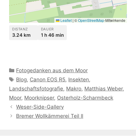
Leaflet
|
©
OpenStreetMap
-Mitwirkende
DISTANZ
DAUER
3.24 km
1 h 46 min
Kategorien
Fotogedanken aus dem Moor
Schlagwörter
Blog
,
Canon EOS R5
,
Insekten
,
Landschaftsfotografie
,
Makro
,
Matthias Weber
,
Moor
,
Moorknipser
,
Osterholz-Scharmbeck
Weser-Side-Gallery
Bremer Wollkämmerei Teil II