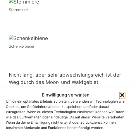
Sternmiere
Schenkelbiene
Nicht lang, aber sehr abwechslungsreich ist der
Weg durch das Moor- und Waldgebiet.
Einwilligung verwalten
Auch wenn ich nach dieser doch recht kurzen
Um dir ein optimales Erlebnis zu bieten, verwenden wir Technologien wie
Fototour total durchgeschwitzt war, hat es sich
Cookies, um Geräteinformationen zu speichern und/oder darauf
auf jeden Fall gelohnt. Eine tolle Landschaft,
zuzugreifen. Wenn du diesen Technologien zustimmst, können wir Daten
wie das Surfverhalten oder eindeutige IDs auf dieser Website verarbeiten.
viele Tiere und ich bin mit meiner Fotoausbeute
Wenn du deine Einwilligung nicht erteilst oder zurückziehst, können
mehr als zufrieden.
bestimmte Merkmale und Funktionen beeinträchtigt werden.