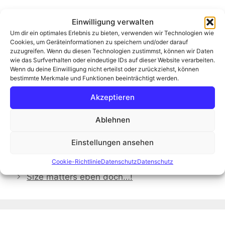
Einwilligung verwalten
Um dir ein optimales Erlebnis zu bieten, verwenden wir Technologien wie
Cookies, um Geräteinformationen zu speichern und/oder darauf
zuzugreifen. Wenn du diesen Technologien zustimmst, können wir Daten
wie das Surfverhalten oder eindeutige IDs auf dieser Website verarbeiten.
Wenn du deine Einwilligung nicht erteilst oder zurückziehst, können
bestimmte Merkmale und Funktionen beeinträchtigt werden.
Akzeptieren
Ablehnen
Kategorien
Fotogedanken aus dem Moor
Einstellungen ansehen
Schlagwörter
Fotografie
,
Makro
,
Moorknipser
Endlich wieder…
Cookie-Richtlinie
Datenschutz
Datenschutz
Size matters eben doch…!