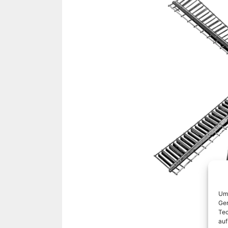
Um 
Ger
Tec
auf