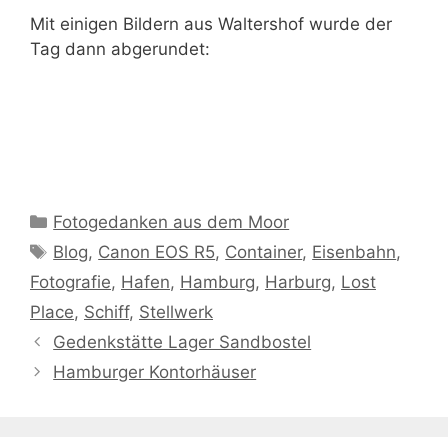
Mit einigen Bildern aus Waltershof wurde der
Tag dann abgerundet:
Kategorien
Fotogedanken aus dem Moor
Schlagwörter
Blog
,
Canon EOS R5
,
Container
,
Eisenbahn
,
Fotografie
,
Hafen
,
Hamburg
,
Harburg
,
Lost
Place
,
Schiff
,
Stellwerk
Gedenkstätte Lager Sandbostel
Hamburger Kontorhäuser