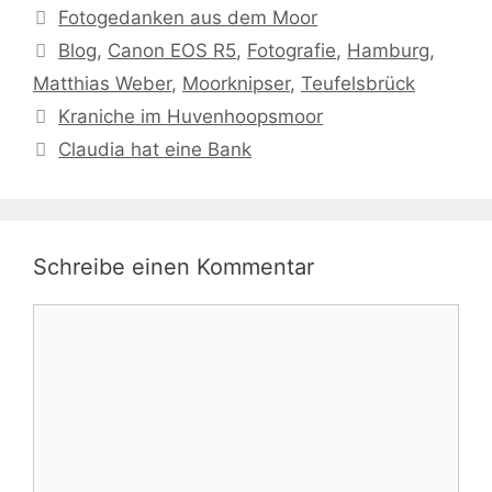
Kategorien
Fotogedanken aus dem Moor
Schlagwörter
Blog
,
Canon EOS R5
,
Fotografie
,
Hamburg
,
Matthias Weber
,
Moorknipser
,
Teufelsbrück
Kraniche im Huvenhoopsmoor
Claudia hat eine Bank
Schreibe einen Kommentar
Kommentar