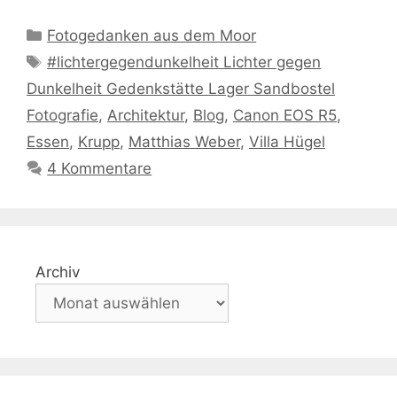
Kategorien
Fotogedanken aus dem Moor
Schlagwörter
#lichtergegendunkelheit Lichter gegen
Dunkelheit Gedenkstätte Lager Sandbostel
Fotografie
,
Architektur
,
Blog
,
Canon EOS R5
,
Essen
,
Krupp
,
Matthias Weber
,
Villa Hügel
4 Kommentare
Archiv