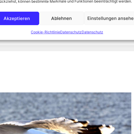
bt. Ab ging es ins zum Ökopfad ins …
Weiterlesen
ückziehst, können bestimmte Merkmale und Funktionen beeinträchtigt werden.
Akzeptieren
Ablehnen
Einstellungen anseh
hias Weber
,
Moorknipser
Cookie-Richtlinie
Datenschutz
Datenschutz