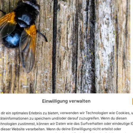
Einwilligung verwalten
ch die Zeit, in der viele Insekten wieder fliegen und
dir ein optimales Erlebnis zu bieten, verwenden wir Technologien wie Cookies, 
äteinformationen zu speichern und/oder darauf zuzugreifen. Wenn du diesen
d nach ihnen machen kann. Also habe ich die Akkus
hnologien zustimmst, können wir Daten wie das Surfverhalten oder eindeutige I
erkarten geleert und das Makroobjektiv entstaubt und
 dieser Website verarbeiten. Wenn du deine Einwilligung nicht erteilst oder