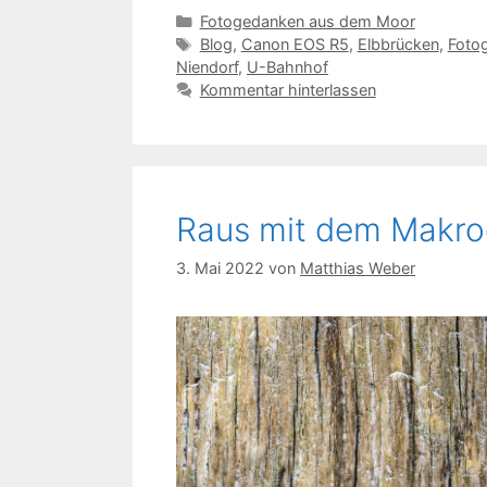
Kategorien
Fotogedanken aus dem Moor
Schlagwörter
Blog
,
Canon EOS R5
,
Elbbrücken
,
Fotog
Niendorf
,
U-Bahnhof
Kommentar hinterlassen
Raus mit dem Makro
3. Mai 2022
von
Matthias Weber