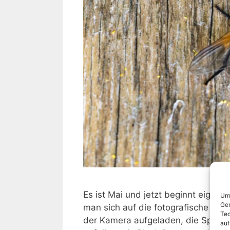
Es ist Mai und jetzt beginnt eigentli
Um 
Ger
man sich auf die fotografische Jag
Tec
der Kamera aufgeladen, die Speich
auf