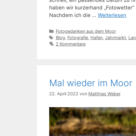
haben wir kurzerhand „Fotowetter“
Nachdem ich die …
Weiterlesen
Kategorien
Fotogedanken aus dem Moor
Schlagwörter
Blog
,
Fotografie
,
Hafen
,
Jahrmarkt
,
Lan
2 Kommentare
Mal wieder im Moor
22. April 2022
von
Matthias Weber