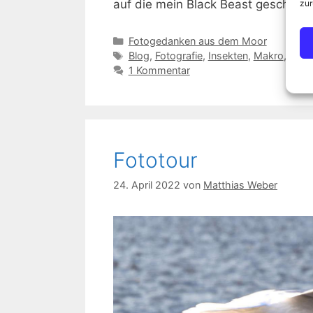
auf die mein Black Beast geschrau
zur
Kategorien
Fotogedanken aus dem Moor
Schlagwörter
Blog
,
Fotografie
,
Insekten
,
Makro
,
Matt
1 Kommentar
Fototour
24. April 2022
von
Matthias Weber