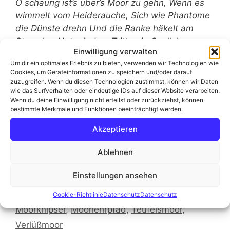
O schaurig ist’s über’s Moor zu gehn, Wenn es
wimmelt vom Heiderauche, Sich wie Phantome
die Dünste drehn Und die Ranke häkelt am
Strauche, Unter jedem Tritte ein Quellchen
Einwilligung verwalten
springt, Wenn aus der Spalte es zischt und
Um dir ein optimales Erlebnis zu bieten, verwenden wir Technologien wie
singt, O schaurig ist’s über’s Moor zu gehn,
Cookies, um Geräteinformationen zu speichern und/oder darauf
Wenn das Röhricht knistert im Hauche! (…)
zuzugreifen. Wenn du diesen Technologien zustimmst, können wir Daten
wie das Surfverhalten oder eindeutige IDs auf dieser Website verarbeiten.
Wenn du deine Einwilligung nicht erteilst oder zurückziehst, können
(Annette von Droste-Hülshoff)
bestimmte Merkmale und Funktionen beeinträchtigt werden.
Akzeptieren
Weiterlesen
Ablehnen
Kategorien
Fotogedanken aus dem Moor
Einstellungen ansehen
Schlagwörter
Blog
,
Das andere Osterholz-Scharmbeck
,
Fotografie
,
Kraniche
,
Matthias Weber
,
Moor
,
Cookie-Richtlinie
Datenschutz
Datenschutz
Moorknipser
,
Moorlehrpfad
,
Teufelsmoor
,
Verlüßmoor