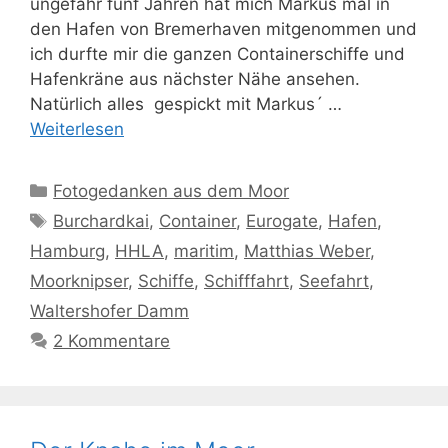
ungefähr fünf Jahren hat mich Markus mal in
den Hafen von Bremerhaven mitgenommen und
ich durfte mir die ganzen Containerschiffe und
Hafenkräne aus nächster Nähe ansehen.
Natürlich alles gespickt mit Markus´ …
Weiterlesen
Kategorien
Fotogedanken aus dem Moor
Schlagwörter
Burchardkai
,
Container
,
Eurogate
,
Hafen
,
Hamburg
,
HHLA
,
maritim
,
Matthias Weber
,
Moorknipser
,
Schiffe
,
Schifffahrt
,
Seefahrt
,
Waltershofer Damm
2 Kommentare