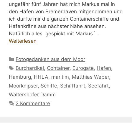
ungefähr fünf Jahren hat mich Markus mal in
den Hafen von Bremerhaven mitgenommen und
ich durfte mir die ganzen Containerschiffe und
Hafenkräne aus nächster Nähe ansehen.
Natürlich alles gespickt mit Markus´ …
Weiterlesen
Kategorien
Fotogedanken aus dem Moor
Schlagwörter
Burchardkai
,
Container
,
Eurogate
,
Hafen
,
Hamburg
,
HHLA
,
maritim
,
Matthias Weber
,
Moorknipser
,
Schiffe
,
Schifffahrt
,
Seefahrt
,
Waltershofer Damm
2 Kommentare