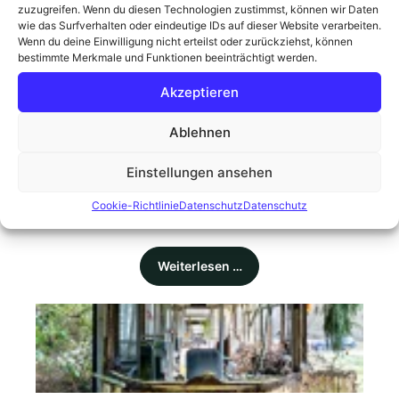
Weiterlesen …
zuzugreifen. Wenn du diesen Technologien zustimmst, können wir Daten
wie das Surfverhalten oder eindeutige IDs auf dieser Website verarbeiten.
Wenn du deine Einwilligung nicht erteilst oder zurückziehst, können
bestimmte Merkmale und Funktionen beeinträchtigt werden.
Akzeptieren
Ablehnen
Dampflok 011104
Einstellungen ansehen
Gestern Abend gegen 19:30 Uhr war in Lübberstedt
einiges los: Die historische Dampflok 01 1104 hielt
Cookie-Richtlinie
Datenschutz
Datenschutz
am Bahnhof, um Wasser ...
Weiterlesen …