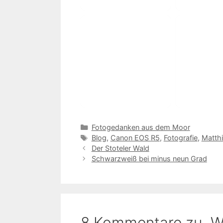
Kategorien
Fotogedanken aus dem Moor
Schlagwörter
Blog
,
Canon EOS R5
,
Fotografie
,
Matth
Der Stoteler Wald
Schwarzweiß bei minus neun Grad
8 Kommentare zu „Win