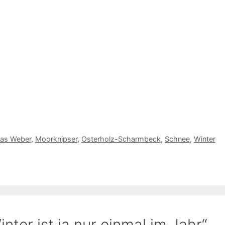
ias Weber
,
Moorknipser
,
Osterholz-Scharmbeck
,
Schnee
,
Winter
ter ist ja nur einmal im Jahr“