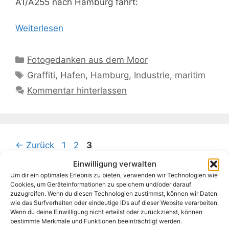
A1/A255 nach Hamburg fährt:
Weiterlesen
Kategorien
Fotogedanken aus dem Moor
Schlagwörter
Graffiti
,
Hafen
,
Hamburg
,
Industrie
,
maritim
Kommentar hinterlassen
Seite
Seite
Seite
←
Zurück
1
2
3
Einwilligung verwalten
Um dir ein optimales Erlebnis zu bieten, verwenden wir Technologien wie
Cookies, um Geräteinformationen zu speichern und/oder darauf
zuzugreifen. Wenn du diesen Technologien zustimmst, können wir Daten
Archiv
wie das Surfverhalten oder eindeutige IDs auf dieser Website verarbeiten.
Wenn du deine Einwilligung nicht erteilst oder zurückziehst, können
bestimmte Merkmale und Funktionen beeinträchtigt werden.