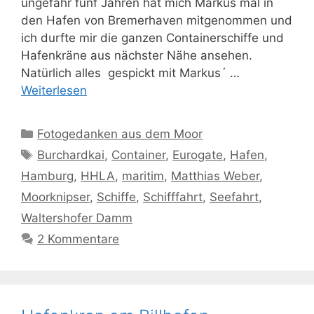
ungefähr fünf Jahren hat mich Markus mal in
den Hafen von Bremerhaven mitgenommen und
ich durfte mir die ganzen Containerschiffe und
Hafenkräne aus nächster Nähe ansehen.
Natürlich alles gespickt mit Markus´ …
Weiterlesen
Kategorien
Fotogedanken aus dem Moor
Schlagwörter
Burchardkai
,
Container
,
Eurogate
,
Hafen
,
Hamburg
,
HHLA
,
maritim
,
Matthias Weber
,
Moorknipser
,
Schiffe
,
Schifffahrt
,
Seefahrt
,
Waltershofer Damm
2 Kommentare