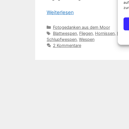
auf
zur
Weiterlesen
Kategorien
Fotogedanken aus dem Moor
Schlagwörter
Blattwespen
,
Fliegen
,
Hornissen
,
Insek
Schlupfwespen
,
Wespen
2 Kommentare