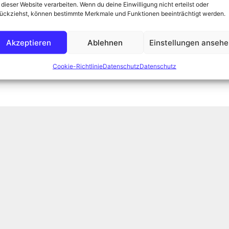
 dieser Website verarbeiten. Wenn du deine Einwilligung nicht erteilst oder
ückziehst, können bestimmte Merkmale und Funktionen beeinträchtigt werden.
Akzeptieren
Ablehnen
Einstellungen anseh
ten
,
Matthias Weber
,
Moorknipser
,
Pflanzenwespen
,
Cookie-Richtlinie
Datenschutz
Datenschutz