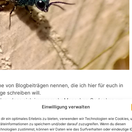
e von Blogbeiträgen nennen, die ich hier für euch in
ge schreiben will.
fallen, dass sich immer mehr Menschen Gedanken um
Einwilligung verwalten
icht davon reden, dass vom Auto auf das Fahrrad
oltaikanlagen auf den Hausdächern erzeugt wird,
dir ein optimales Erlebnis zu bieten, verwenden wir Technologien wie Cookies, 
gen. Den kleinen sechsbeinigen Lebewesen, die so
äteinformationen zu speichern und/oder darauf zuzugreifen. Wenn du diesen
ür unser Leben auf diesem Planeten sind: Insekten.
hnologien zustimmst, können wir Daten wie das Surfverhalten oder eindeutige I