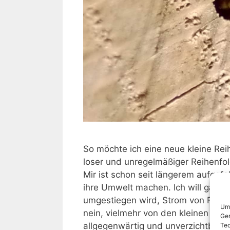
So möchte ich eine neue kleine Reih
loser und unregelmäßiger Reihenfol
Mir ist schon seit längerem aufge
ihre Umwelt machen. Ich will gar n
umgestiegen wird, Strom von Fotov
Um 
nein, vielmehr von den kleinen Din
Ger
allgegenwärtig und unverzichtbar f
Tec