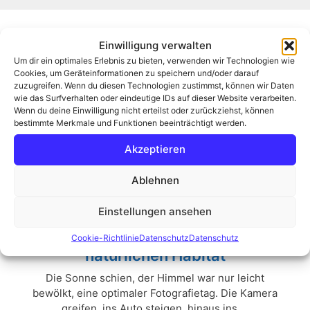
Einwilligung verwalten
Archiv
Um dir ein optimales Erlebnis zu bieten, verwenden wir Technologien wie
Cookies, um Geräteinformationen zu speichern und/oder darauf
zuzugreifen. Wenn du diesen Technologien zustimmst, können wir Daten
wie das Surfverhalten oder eindeutige IDs auf dieser Website verarbeiten.
Wenn du deine Einwilligung nicht erteilst oder zurückziehst, können
bestimmte Merkmale und Funktionen beeinträchtigt werden.
Akzeptieren
Ablehnen
Einstellungen ansehen
Der Moorknipser in seinem
Cookie-Richtlinie
Datenschutz
Datenschutz
natürlichen Habitat
Die Sonne schien, der Himmel war nur leicht
bewölkt, eine optimaler Fotografietag. Die Kamera
greifen, ins Auto steigen, hinaus ins ...