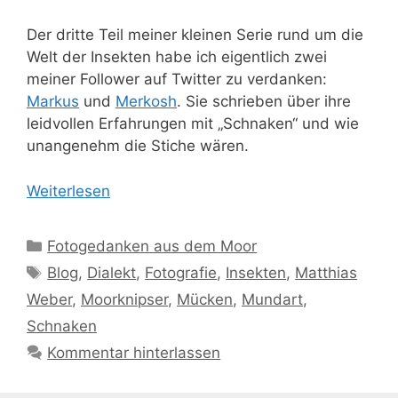
Der dritte Teil meiner kleinen Serie rund um die
Welt der Insekten habe ich eigentlich zwei
meiner Follower auf Twitter zu verdanken:
Markus
und
Merkosh
. Sie schrieben über ihre
leidvollen Erfahrungen mit „Schnaken“ und wie
unangenehm die Stiche wären.
Weiterlesen
Kategorien
Fotogedanken aus dem Moor
Schlagwörter
Blog
,
Dialekt
,
Fotografie
,
Insekten
,
Matthias
Weber
,
Moorknipser
,
Mücken
,
Mundart
,
Schnaken
Kommentar hinterlassen