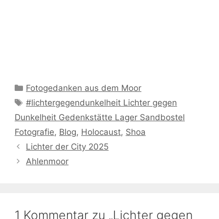
Kategorien
Fotogedanken aus dem Moor
Schlagwörter
#lichtergegendunkelheit Lichter gegen
Dunkelheit Gedenkstätte Lager Sandbostel
Fotografie
,
Blog
,
Holocaust
,
Shoa
Lichter der City 2025
Ahlenmoor
1 Kommentar zu „Lichter gegen