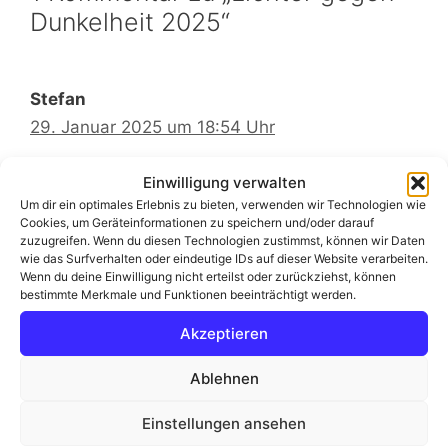
Dunkelheit 2025“
Stefan
29. Januar 2025 um 18:54 Uhr
Einwilligung verwalten
Um dir ein optimales Erlebnis zu bieten, verwenden wir Technologien wie
Hallo Matthias,
Cookies, um Geräteinformationen zu speichern und/oder darauf
die Bilder lösen eine Mischung aus
zuzugreifen. Wenn du diesen Technologien zustimmst, können wir Daten
positiven -aufgrund der schönen
wie das Surfverhalten oder eindeutige IDs auf dieser Website verarbeiten.
Wenn du deine Einwilligung nicht erteilst oder zurückziehst, können
Lichtstimmung und optisch
bestimmte Merkmale und Funktionen beeinträchtigt werden.
ansprechenden Bilder- und negativen
Akzeptieren
Gefühlen aus. Du hast deine Gefühle ja
schön eingeordnet und auch mit etwas
Ablehnen
über 10 Jahren weniger „auf dem
Tacho“ kenne ich dein Gefühl aus der
Einstellungen ansehen
Schulzeit, lange haben wir in Geschichte