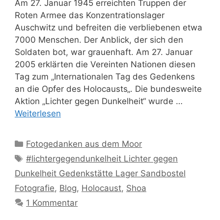
Am 27. Januar 1945 erreichten Truppen der
Roten Armee das Konzentrationslager
Auschwitz und befreiten die verbliebenen etwa
7000 Menschen. Der Anblick, der sich den
Soldaten bot, war grauenhaft. Am 27. Januar
2005 erklärten die Vereinten Nationen diesen
Tag zum „Internationalen Tag des Gedenkens
an die Opfer des Holocausts„. Die bundesweite
Aktion „Lichter gegen Dunkelheit“ wurde …
Weiterlesen
Kategorien
Fotogedanken aus dem Moor
Schlagwörter
#lichtergegendunkelheit Lichter gegen
Dunkelheit Gedenkstätte Lager Sandbostel
Fotografie
,
Blog
,
Holocaust
,
Shoa
1 Kommentar