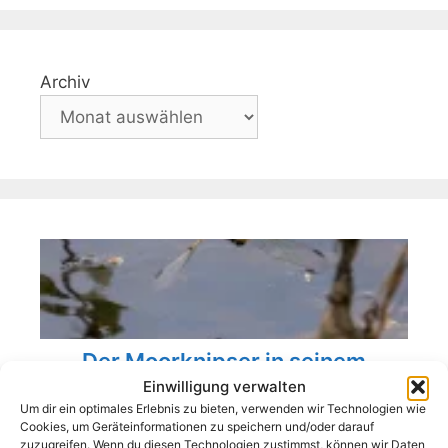
Archiv
Der Moorknipser in seinem
natürlichen Habitat
Einwilligung verwalten
Um dir ein optimales Erlebnis zu bieten, verwenden wir Technologien wie
Die Sonne schien, der Himmel war nur leicht
Cookies, um Geräteinformationen zu speichern und/oder darauf
bewölkt, ein optimaler Fotografietag. Die Kamera
zuzugreifen. Wenn du diesen Technologien zustimmst, können wir Daten