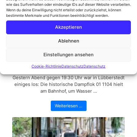
greifen, ins Auto steigen, hinaus ins ...
wie das Surfverhalten oder eindeutige IDs auf dieser Website verarbeiten.
Wenn du deine Einwilligung nicht erteilst oder zurückziehst, können
bestimmte Merkmale und Funktionen beeinträchtigt werden.
Weiterlesen …
Akzeptieren
Ablehnen
Einstellungen ansehen
Dampflok 011104
Cookie-Richtlinie
Datenschutz
Datenschutz
Gestern Abend gegen 19:30 Uhr war in Lübberstedt
einiges los: Die historische Dampflok 01 1104 hielt
am Bahnhof, um Wasser ...
Weiterlesen …