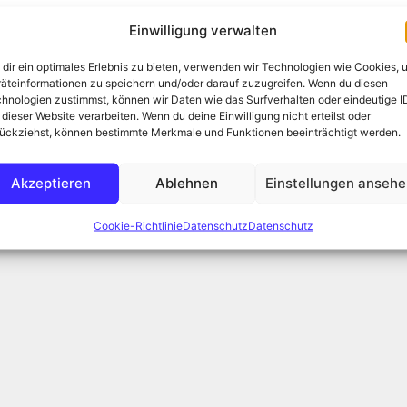
Einwilligung verwalten
Canon EOS R5
,
Fotografie
,
Harz
,
Matthias Weber
,
Milchstraße
,
dir ein optimales Erlebnis zu bieten, verwenden wir Technologien wie Cookies, 
äteinformationen zu speichern und/oder darauf zuzugreifen. Wenn du diesen
hnologien zustimmst, können wir Daten wie das Surfverhalten oder eindeutige I
 dieser Website verarbeiten. Wenn du deine Einwilligung nicht erteilst oder
ückziehst, können bestimmte Merkmale und Funktionen beeinträchtigt werden.
Akzeptieren
Ablehnen
Einstellungen anseh
Cookie-Richtlinie
Datenschutz
Datenschutz