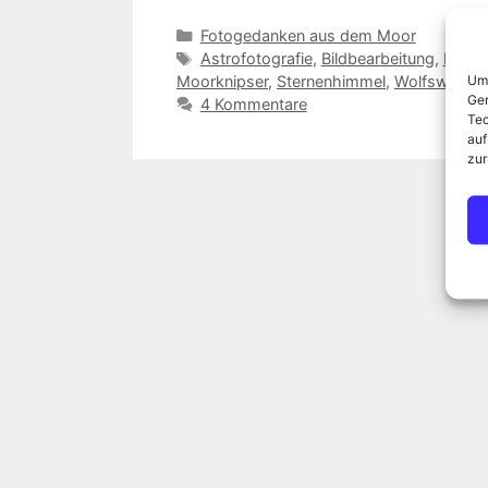
Kategorien
Fotogedanken aus dem Moor
Schlagwörter
Astrofotografie
,
Bildbearbeitung
,
Blog
,
Um 
Moorknipser
,
Sternenhimmel
,
Wolfswarte
Ger
4 Kommentare
Tec
auf
zur