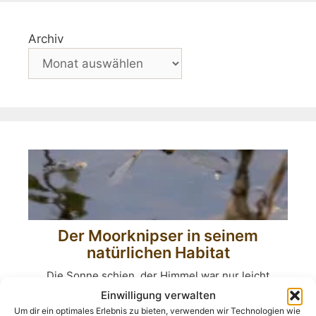
Archiv
Der Moorknipser in seinem
natürlichen Habitat
Die Sonne schien, der Himmel war nur leicht
bewölkt, ein optimaler Fotografietag. Die Kamera
Einwilligung verwalten
greifen, ins Auto steigen, hinaus ins ...
Um dir ein optimales Erlebnis zu bieten, verwenden wir Technologien wie