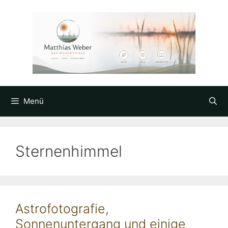
Zum
Inhalt
springen
Menü
Sternenhimmel
Astrofotografie,
Sonnenuntergang und einige