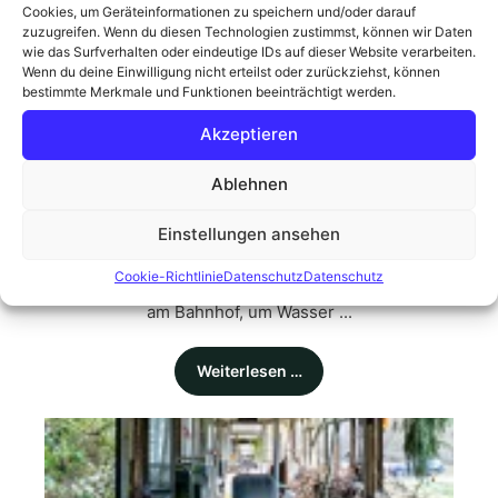
Cookies, um Geräteinformationen zu speichern und/oder darauf
zuzugreifen. Wenn du diesen Technologien zustimmst, können wir Daten
Weiterlesen …
wie das Surfverhalten oder eindeutige IDs auf dieser Website verarbeiten.
Wenn du deine Einwilligung nicht erteilst oder zurückziehst, können
bestimmte Merkmale und Funktionen beeinträchtigt werden.
Akzeptieren
Ablehnen
Dampflok 011104
Einstellungen ansehen
Gestern Abend gegen 19:30 Uhr war in Lübberstedt
Cookie-Richtlinie
Datenschutz
Datenschutz
einiges los: Die historische Dampflok 01 1104 hielt
am Bahnhof, um Wasser ...
Weiterlesen …