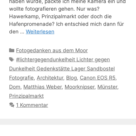
haben würde, packte ich meine Kamera ein und
wollte fotografieren gehen. Nur was?
Hawerkamp, Prinzipalmarkt oder doch die
Hafenpromenade? Ich entschied mich dann für
den …
Weiterlesen
Kategorien
Fotogedanken aus dem Moor
Schlagwörter
#lichtergegendunkelheit Lichter gegen
Dunkelheit Gedenkstätte Lager Sandbostel
Fotografie
,
Architektur
,
Blog
,
Canon EOS R5
,
Dom
,
Matthias Weber
,
Moorknipser
,
Münster
,
Prinzipalmarkt
1 Kommentar