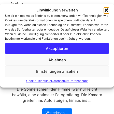
Archiv
Einwilligung verwalten
Um dir ein optimales Erlebnis zu bieten, verwenden wir Technologien wie
Cookies, um Geräteinformationen zu speichern und/oder darauf
zuzugreifen. Wenn du diesen Technologien zustimmst, können wir Daten
wie das Surfverhalten oder eindeutige IDs auf dieser Website verarbeiten.
Wenn du deine Einwilligung nicht erteilst oder zurückziehst, können
bestimmte Merkmale und Funktionen beeinträchtigt werden.
Akzeptieren
Ablehnen
Einstellungen ansehen
Der Moorknipser in seinem
natürlichen Habitat
Cookie-Richtlinie
Datenschutz
Datenschutz
Die Sonne schien, der Himmel war nur leicht
bewölkt, eine optimaler Fotografietag. Die Kamera
greifen, ins Auto steigen, hinaus ins ...
Weiterlesen …