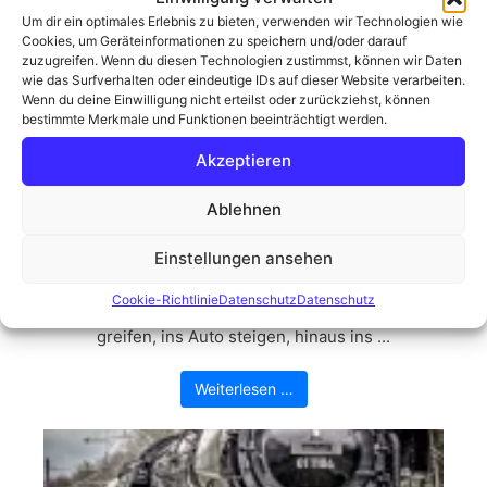
Um dir ein optimales Erlebnis zu bieten, verwenden wir Technologien wie
Cookies, um Geräteinformationen zu speichern und/oder darauf
zuzugreifen. Wenn du diesen Technologien zustimmst, können wir Daten
wie das Surfverhalten oder eindeutige IDs auf dieser Website verarbeiten.
Wenn du deine Einwilligung nicht erteilst oder zurückziehst, können
bestimmte Merkmale und Funktionen beeinträchtigt werden.
Akzeptieren
Ablehnen
Der Moorknipser in seinem
natürlichen Habitat
Einstellungen ansehen
Die Sonne schien, der Himmel war nur leicht
Cookie-Richtlinie
Datenschutz
Datenschutz
bewölkt, eine optimaler Fotografietag. Die Kamera
greifen, ins Auto steigen, hinaus ins ...
Weiterlesen …