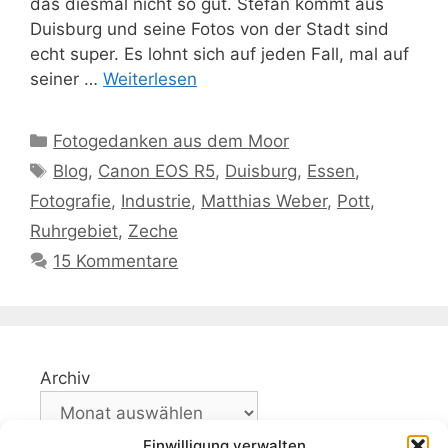
das diesmal nicht so gut. Stefan kommt aus
Duisburg und seine Fotos von der Stadt sind
echt super. Es lohnt sich auf jeden Fall, mal auf
seiner …
Weiterlesen
Kategorien
Fotogedanken aus dem Moor
Schlagwörter
Blog
,
Canon EOS R5
,
Duisburg
,
Essen
,
Fotografie
,
Industrie
,
Matthias Weber
,
Pott
,
Ruhrgebiet
,
Zeche
15 Kommentare
Archiv
Einwilligung verwalten