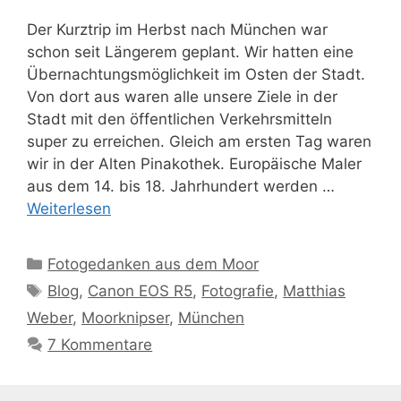
Der Kurztrip im Herbst nach München war
schon seit Längerem geplant. Wir hatten eine
Übernachtungsmöglichkeit im Osten der Stadt.
Von dort aus waren alle unsere Ziele in der
Stadt mit den öffentlichen Verkehrsmitteln
super zu erreichen. Gleich am ersten Tag waren
wir in der Alten Pinakothek. Europäische Maler
aus dem 14. bis 18. Jahrhundert werden …
Weiterlesen
Kategorien
Fotogedanken aus dem Moor
Schlagwörter
Blog
,
Canon EOS R5
,
Fotografie
,
Matthias
Weber
,
Moorknipser
,
München
7 Kommentare