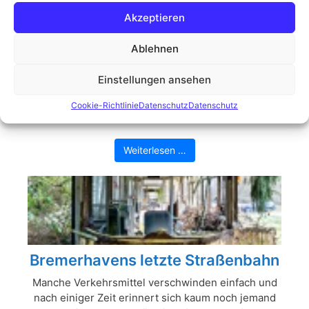
Akzeptieren
Ablehnen
Dampflok 011104
Einstellungen ansehen
Gestern Abend gegen 19:30 Uhr war in Lübberstedt
einiges los: Die historische Dampflok 01 1104 hielt
Cookie-Richtlinie
Datenschutz
Datenschutz
am Bahnhof, um Wasser ...
Weiterlesen …
Bremerhavens letzte Straßenbahn
Manche Verkehrsmittel verschwinden einfach und
nach einiger Zeit erinnert sich kaum noch jemand