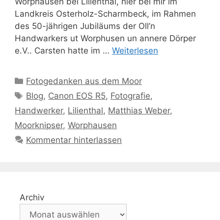
Worphausen bei Lilienthal, hier bei mir im
Landkreis Osterholz-Scharmbeck, im Rahmen
des 50-jährigen Jubiläums der Oll’n
Handwarkers ut Worphusen un annere Dörper
e.V.. Carsten hatte im …
Weiterlesen
Kategorien
Fotogedanken aus dem Moor
Schlagwörter
Blog
,
Canon EOS R5
,
Fotografie
,
Handwerker
,
Lilienthal
,
Matthias Weber
,
Moorknipser
,
Worphausen
Kommentar hinterlassen
Archiv