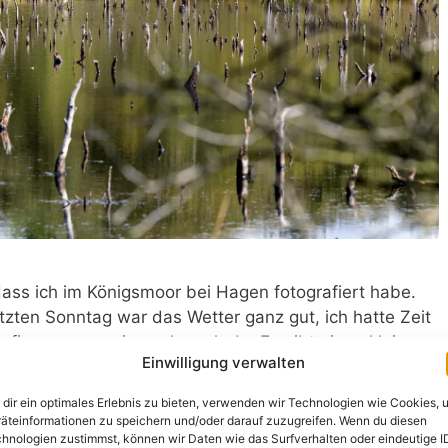
dass ich im Königsmoor bei Hagen fotografiert habe.
tzten Sonntag war das Wetter ganz gut, ich hatte Zeit
afieren, waren ja auch noch da. Es gibt einen kleinen
Einwilligung verwalten
ren Stellen findet …
Weiterlesen
dir ein optimales Erlebnis zu bieten, verwenden wir Technologien wie Cookies, 
äteinformationen zu speichern und/oder darauf zuzugreifen. Wenn du diesen
hnologien zustimmst, können wir Daten wie das Surfverhalten oder eindeutige I
 im Bremischen
,
Insekten
,
Königsmoor
,
Matthias Weber
,
Moor