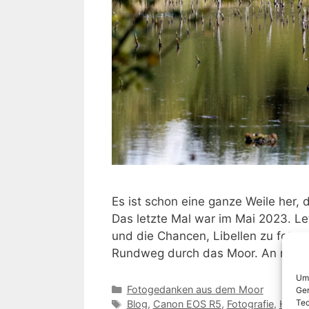
Es ist schon eine ganze Weile her, 
Das letzte Mal war im Mai 2023. Le
und die Chancen, Libellen zu fotogr
Rundweg durch das Moor. An mehre
Um 
Kategorien
Fotogedanken aus dem Moor
Ger
Tec
Schlagwörter
Blog
,
Canon EOS R5
,
Fotografie
,
Hagen