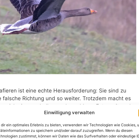
fieren ist eine echte Herausforderung: Sie sind zu
ie falsche Richtung und so weiter. Trotzdem macht es
wenn ich ein paar halbwegs brauchbare Fotos mit nach
Einwilligung verwalten
ch einige Gänse fotografiert, die zurzeit …
dir ein optimales Erlebnis zu bieten, verwenden wir Technologien wie Cookies, 
äteinformationen zu speichern und/oder darauf zuzugreifen. Wenn du diesen
hnologien zustimmst, können wir Daten wie das Surfverhalten oder eindeutige I