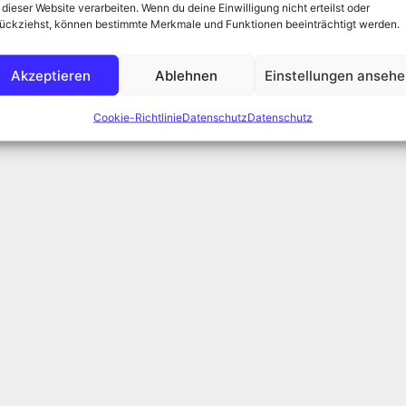
 dieser Website verarbeiten. Wenn du deine Einwilligung nicht erteilst oder
sterholz-Scharmbeck
,
Fotografie
,
Graugans
,
Graugänse
,
Matthias
ückziehst, können bestimmte Merkmale und Funktionen beeinträchtigt werden.
 der Haustür
Akzeptieren
Ablehnen
Einstellungen anseh
Cookie-Richtlinie
Datenschutz
Datenschutz