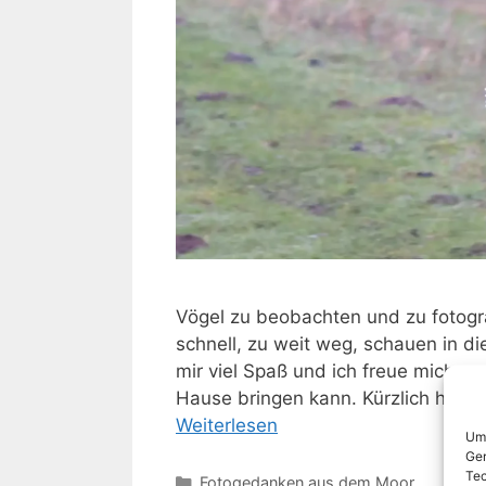
Vögel zu beobachten und zu fotogra
schnell, zu weit weg, schauen in d
mir viel Spaß und ich freue mich, 
Hause bringen kann. Kürzlich habe i
Weiterlesen
Um 
Ger
Tec
Kategorien
Fotogedanken aus dem Moor