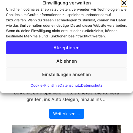
Einwilligung verwalten
Um dir ein optimales Erlebnis zu bieten, verwenden wir Technologien wie
Cookies, um Geräteinformationen zu speichern und/oder darauf
zuzugreifen. Wenn du diesen Technologien zustimmst, können wir Daten
wie das Surfverhalten oder eindeutige IDs auf dieser Website verarbeiten.
Wenn du deine Einwilligung nicht erteilst oder zurückziehst, können
bestimmte Merkmale und Funktionen beeinträchtigt werden.
Akzeptieren
Ablehnen
Der Moorknipser in seinem
Einstellungen ansehen
natürlichen Habitat
Cookie-Richtlinie
Datenschutz
Datenschutz
Die Sonne schien, der Himmel war nur leicht
bewölkt, eine optimaler Fotografietag. Die Kamera
greifen, ins Auto steigen, hinaus ins ...
Weiterlesen …