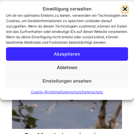
Einwilligung verwalten
Um dir ein optimales Erlebnis zu bieten, verwenden wir Technologien wie
Seite
Seite
Seite
←
Zurück
1
…
18
19
Cookies, um Geräteinformationen zu speichern und/oder darauf
zuzugreifen. Wenn du diesen Technologien zustimmst, können wir Daten
wie das Surfverhalten oder eindeutige IDs auf dieser Website verarbeiten.
Wenn du deine Einwilligung nicht erteilst oder zurückziehst, können
bestimmte Merkmale und Funktionen beeinträchtigt werden.
Archiv
Akzeptieren
Ablehnen
Einstellungen ansehen
Cookie-Richtlinie
Datenschutz
Datenschutz