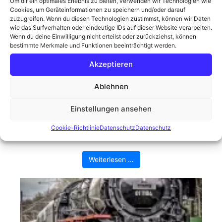
Um dir ein optimales Erlebnis zu bieten, verwenden wir Technologien wie
Cookies, um Geräteinformationen zu speichern und/oder darauf
zuzugreifen. Wenn du diesen Technologien zustimmst, können wir Daten
wie das Surfverhalten oder eindeutige IDs auf dieser Website verarbeiten.
Wenn du deine Einwilligung nicht erteilst oder zurückziehst, können
bestimmte Merkmale und Funktionen beeinträchtigt werden.
Akzeptieren
Der Moorknipser in seinem
Ablehnen
natürlichen Habitat
Einstellungen ansehen
Die Sonne schien, der Himmel war nur leicht
bewölkt, eine optimaler Fotografietag. Die Kamera
Cookie-Richtlinie
Datenschutz
Datenschutz
greifen, ins Auto steigen, hinaus ins ...
Weiterlesen …