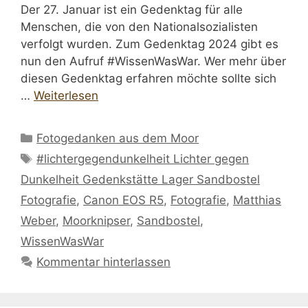
Der 27. Januar ist ein Gedenktag für alle
Menschen, die von den Nationalsozialisten
verfolgt wurden. Zum Gedenktag 2024 gibt es
nun den Aufruf #WissenWasWar. Wer mehr über
diesen Gedenktag erfahren möchte sollte sich
…
Weiterlesen
Kategorien
Fotogedanken aus dem Moor
Schlagwörter
#lichtergegendunkelheit Lichter gegen
Dunkelheit Gedenkstätte Lager Sandbostel
Fotografie
,
Canon EOS R5
,
Fotografie
,
Matthias
Weber
,
Moorknipser
,
Sandbostel
,
WissenWasWar
Kommentar hinterlassen