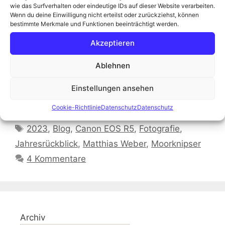
wie das Surfverhalten oder eindeutige IDs auf dieser Website verarbeiten.
schon fleißig und haben einen Rückblick auf ihr
Wenn du deine Einwilligung nicht erteilst oder zurückziehst, können
Fotojahr geschrieben und auf ihrem Blog
bestimmte Merkmale und Funktionen beeinträchtigt werden.
veröffentlicht. Schaut doch mal bei Michael
Akzeptieren
oder Norbert vorbei. Allein die tollen Fotos sind
einen Klick wert! Ich möchte einen kleinen
Ablehnen
Rückblick wagen und die fotografischen
Highlights …
Weiterlesen
Einstellungen ansehen
Cookie-Richtlinie
Datenschutz
Datenschutz
Kategorien
Fotogedanken aus dem Moor
Schlagwörter
2023
,
Blog
,
Canon EOS R5
,
Fotografie
,
Jahresrückblick
,
Matthias Weber
,
Moorknipser
4 Kommentare
Archiv