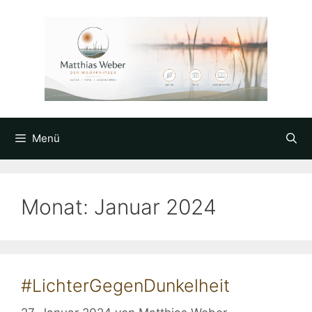
Zum
Inhalt
springen
Menü
Monat:
Januar 2024
#LichterGegenDunkelheit