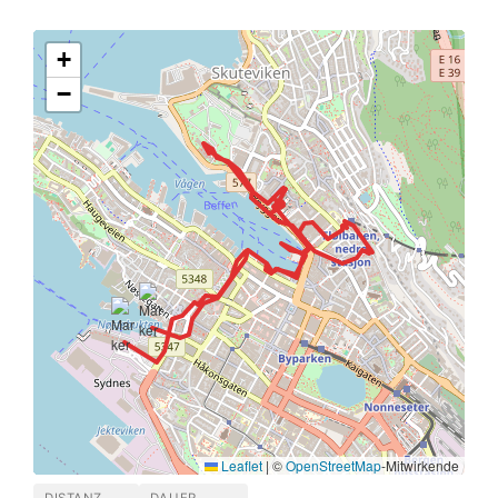
+
−
Leaflet
|
©
OpenStreetMap
-Mitwirkende
DISTANZ
DAUER