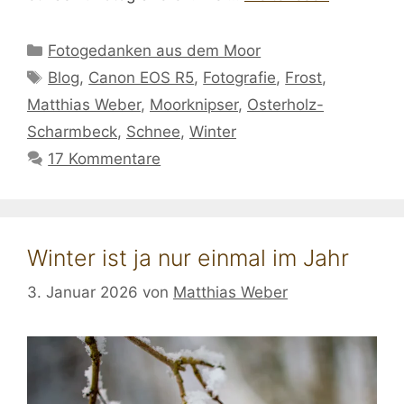
Kategorien
Fotogedanken aus dem Moor
Schlagwörter
Blog
,
Canon EOS R5
,
Fotografie
,
Frost
,
Matthias Weber
,
Moorknipser
,
Osterholz-
Scharmbeck
,
Schnee
,
Winter
17 Kommentare
Winter ist ja nur einmal im Jahr
3. Januar 2026
von
Matthias Weber