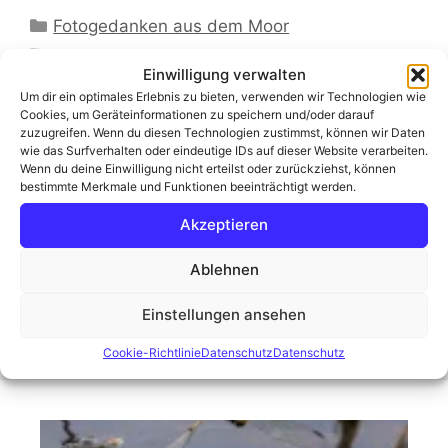
Kategorien
Fotogedanken aus dem Moor
Schlagwörter
Blog
,
Canon EOS R5
,
Fotografie
,
Matthias
Einwilligung verwalten
Weber
,
Moorknipser
,
Osterholz-Scharmbeck
,
Um dir ein optimales Erlebnis zu bieten, verwenden wir Technologien wie
Schnee
,
Winter
Cookies, um Geräteinformationen zu speichern und/oder darauf
zuzugreifen. Wenn du diesen Technologien zustimmst, können wir Daten
8 Kommentare
wie das Surfverhalten oder eindeutige IDs auf dieser Website verarbeiten.
Wenn du deine Einwilligung nicht erteilst oder zurückziehst, können
bestimmte Merkmale und Funktionen beeinträchtigt werden.
Akzeptieren
Archiv
Ablehnen
Einstellungen ansehen
Cookie-Richtlinie
Datenschutz
Datenschutz