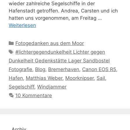
wieder zahlreiche Segelschiffe in der
Hafenstadt getroffen. Andrea, Carsten und ich
hatten uns vorgenommen, am Freitag …
Weiterlesen
Kategorien
Fotogedanken aus dem Moor
Schlagwörter
#lichtergegendunkelheit Lichter gegen
Dunkelheit Gedenkstätte Lager Sandbostel
Fotografie
,
Blog
,
Bremerhaven
,
Canon EOS R5
,
Hafen
,
Matthias Weber
,
Moorknipser
,
Sail
,
Segelschiff
,
Windjammer
10 Kommentare
Archiv