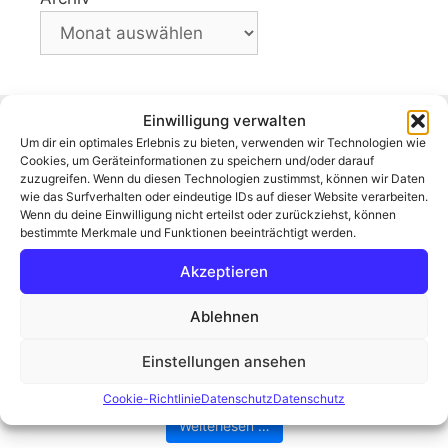
Einwilligung verwalten
Um dir ein optimales Erlebnis zu bieten, verwenden wir Technologien wie
Cookies, um Geräteinformationen zu speichern und/oder darauf
zuzugreifen. Wenn du diesen Technologien zustimmst, können wir Daten
wie das Surfverhalten oder eindeutige IDs auf dieser Website verarbeiten.
Wenn du deine Einwilligung nicht erteilst oder zurückziehst, können
bestimmte Merkmale und Funktionen beeinträchtigt werden.
Akzeptieren
Der Moorknipser in seinem
natürlichen Habitat
Ablehnen
Die Sonne schien, der Himmel war nur leicht
bewölkt, ein optimaler Fotografietag. Die Kamera
Einstellungen ansehen
greifen, ins Auto steigen, hinaus ins ...
Cookie-Richtlinie
Datenschutz
Datenschutz
Weiterlesen …