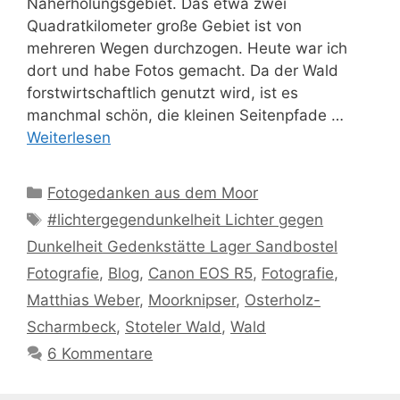
Naherholungsgebiet. Das etwa zwei
Quadratkilometer große Gebiet ist von
mehreren Wegen durchzogen. Heute war ich
dort und habe Fotos gemacht. Da der Wald
forstwirtschaftlich genutzt wird, ist es
manchmal schön, die kleinen Seitenpfade …
Weiterlesen
Kategorien
Fotogedanken aus dem Moor
Schlagwörter
#lichtergegendunkelheit Lichter gegen
Dunkelheit Gedenkstätte Lager Sandbostel
Fotografie
,
Blog
,
Canon EOS R5
,
Fotografie
,
Matthias Weber
,
Moorknipser
,
Osterholz-
Scharmbeck
,
Stoteler Wald
,
Wald
6 Kommentare