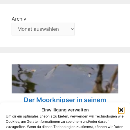
Archiv
Der Moorknipser in seinem
natürlichen Habitat
Einwilligung verwalten
Die Sonne schien, der Himmel war nur leicht
Um dir ein optimales Erlebnis zu bieten, verwenden wir Technologien wie
Cookies, um Geräteinformationen zu speichern und/oder darauf
bewölkt, ein optimaler Fotografietag. Die Kamera
zuzugreifen. Wenn du diesen Technologien zustimmst, können wir Daten
greifen, ins Auto steigen, hinaus ins ...