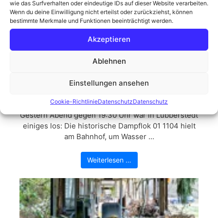
wie das Surfverhalten oder eindeutige IDs auf dieser Website verarbeiten.
Wenn du deine Einwilligung nicht erteilst oder zurückziehst, können
bestimmte Merkmale und Funktionen beeinträchtigt werden.
Weiterlesen …
Akzeptieren
Ablehnen
Einstellungen ansehen
Dampflok 011104
Cookie-Richtlinie
Datenschutz
Datenschutz
Gestern Abend gegen 19:30 Uhr war in Lübberstedt
einiges los: Die historische Dampflok 01 1104 hielt
am Bahnhof, um Wasser ...
Weiterlesen …