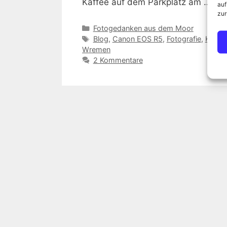
Kaffee auf dem Parkplatz am …
Wei
auf
zur
Kategorien
Fotogedanken aus dem Moor
Schlagwörter
Blog
,
Canon EOS R5
,
Fotografie
,
Kutter
Wremen
2 Kommentare