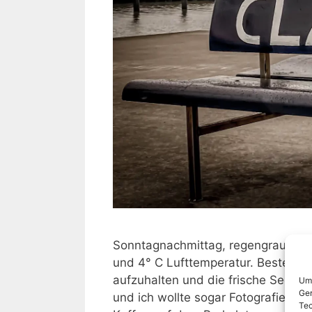
Sonntagnachmittag, regengrauer Hi
und 4° C Lufttemperatur. Bestes We
aufzuhalten und die frische Seeluf
Um 
Ger
und ich wollte sogar Fotografieren
Tec