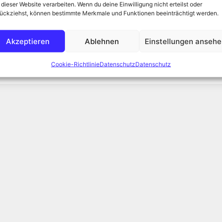
terlesen
 dieser Website verarbeiten. Wenn du deine Einwilligung nicht erteilst oder
ückziehst, können bestimmte Merkmale und Funktionen beeinträchtigt werden.
,
Leuchtturm
,
maritim
,
Meer
,
Moorknipser
,
Nordsee
,
Wasser
,
Akzeptieren
Ablehnen
Einstellungen anseh
Cookie-Richtlinie
Datenschutz
Datenschutz