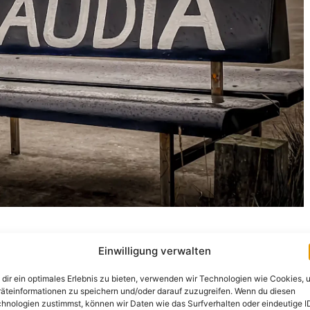
mmel, es tröpfelt leicht, mäßiger Wind aus Nord-West
Einwilligung verwalten
tter natürlich, um sich etwas an der Küste
t zu genießen … Gestern in Wremen war ein solcher Tag
dir ein optimales Erlebnis zu bieten, verwenden wir Technologien wie Cookies, 
äteinformationen zu speichern und/oder darauf zuzugreifen. Wenn du diesen
, die Kamera war eingepackt, doch nach einem heißen
hnologien zustimmst, können wir Daten wie das Surfverhalten oder eindeutige I