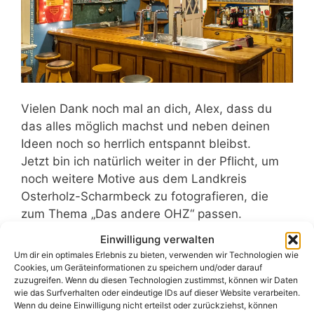
Vielen Dank noch mal an dich, Alex, dass du
das alles möglich machst und neben deinen
Ideen noch so herrlich entspannt bleibst.
Jetzt bin ich natürlich weiter in der Pflicht, um
noch weitere Motive aus dem Landkreis
Osterholz-Scharmbeck zu fotografieren, die
zum Thema „Das andere OHZ“ passen.
Wer noch etwas über die Ausstellung und wie
Einwilligung verwalten
es eigentlich zu der Idee gekommen ist, hören
Um dir ein optimales Erlebnis zu bieten, verwenden wir Technologien wie
möchte, dem sei unser Podcast „Die Fotolinsen“
Cookies, um Geräteinformationen zu speichern und/oder darauf
zuzugreifen. Wenn du diesen Technologien zustimmst, können wir Daten
ans Herz gelegt. Die Folge „Sabbel nicht! Dat
wie das Surfverhalten oder eindeutige IDs auf dieser Website verarbeiten.
Geit!“, in der
Holger Dankelmann
und ich, wie
Wenn du deine Einwilligung nicht erteilst oder zurückziehst, können