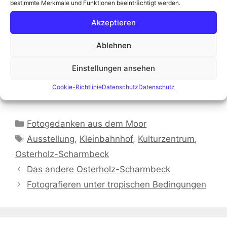
gewohnt, eine gute halbe Stunde über dieses
bestimmte Merkmale und Funktionen beeinträchtigt werden.
Thema reden.
Akzeptieren
Die Folge ist in allen gängigen Podcatchern,
über
Spotify
oder unserer
Homepage
abrufbar.
Ablehnen
Bis dahin besucht doch mal die Stadt und den
Landkreis Osterholz-Scharmbeck und natürlich
Einstellungen ansehen
das Kulturzentrum OSTERHOLZ-SCHARMBECK.
Cookie-Richtlinie
Datenschutz
Datenschutz
Euer Matthias
Kategorien
Fotogedanken aus dem Moor
Schlagwörter
Ausstellung
,
Kleinbahnhof
,
Kulturzentrum
,
Osterholz-Scharmbeck
Das andere Osterholz-Scharmbeck
Fotografieren unter tropischen Bedingungen