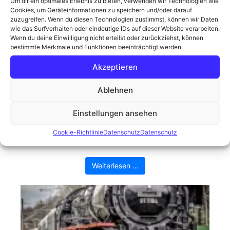
Um dir ein optimales Erlebnis zu bieten, verwenden wir Technologien wie
Cookies, um Geräteinformationen zu speichern und/oder darauf
zuzugreifen. Wenn du diesen Technologien zustimmst, können wir Daten
wie das Surfverhalten oder eindeutige IDs auf dieser Website verarbeiten.
Wenn du deine Einwilligung nicht erteilst oder zurückziehst, können
bestimmte Merkmale und Funktionen beeinträchtigt werden.
Akzeptieren
Der Moorknipser in seinem
Ablehnen
natürlichen Habitat
Einstellungen ansehen
Die Sonne schien, der Himmel war nur leicht
bewölkt, eine optimaler Fotografietag. Die Kamera
Cookie-Richtlinie
Datenschutz
Datenschutz
greifen, ins Auto steigen, hinaus ins ...
Weiterlesen …