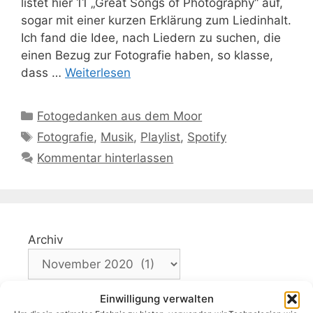
listet hier 11 „Great Songs of Photography“ auf,
sogar mit einer kurzen Erklärung zum Liedinhalt.
Ich fand die Idee, nach Liedern zu suchen, die
einen Bezug zur Fotografie haben, so klasse,
dass …
Weiterlesen
Kategorien
Fotogedanken aus dem Moor
Schlagwörter
Fotografie
,
Musik
,
Playlist
,
Spotify
Kommentar hinterlassen
Archiv
Einwilligung verwalten