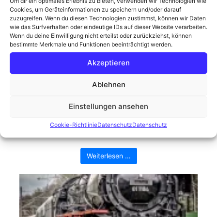
Um dir ein optimales Erlebnis zu bieten, verwenden wir Technologien wie
Cookies, um Geräteinformationen zu speichern und/oder darauf
zuzugreifen. Wenn du diesen Technologien zustimmst, können wir Daten
wie das Surfverhalten oder eindeutige IDs auf dieser Website verarbeiten.
Wenn du deine Einwilligung nicht erteilst oder zurückziehst, können
bestimmte Merkmale und Funktionen beeinträchtigt werden.
Akzeptieren
Der Moorknipser in seinem
Ablehnen
natürlichen Habitat
Einstellungen ansehen
Die Sonne schien, der Himmel war nur leicht
bewölkt, eine optimaler Fotografietag. Die Kamera
Cookie-Richtlinie
Datenschutz
Datenschutz
greifen, ins Auto steigen, hinaus ins ...
Weiterlesen …